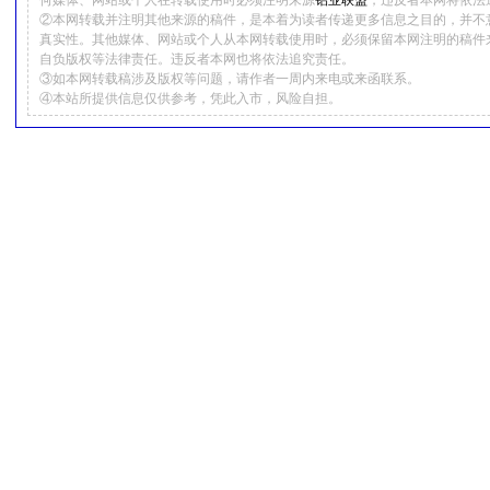
何媒体、网站或个人在转载使用时必须注明来源
铝业联盟
，违反者本网将依法
②本网转载并注明其他来源的稿件，是本着为读者传递更多信息之目的，并不
真实性。其他媒体、网站或个人从本网转载使用时，必须保留本网注明的稿件
自负版权等法律责任。违反者本网也将依法追究责任。
③如本网转载稿涉及版权等问题，请作者一周内来电或来函联系。
④本站所提供信息仅供参考，凭此入市，风险自担。