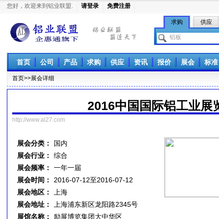
您好，欢迎来到铝业联盟.
请登录
免费注册
求购
供应
铝业联盟
首页
公司
产品
求购
供应
资讯
报价
展会
标准
首页
>>展会详细
2016中国国际铝工业展
http://www.al27.com
展会分类：
国内
展会行业：
综合
展会频率：
一年一届
展会时间：
2016-07-12至2016-07-12
展会地区：
上海
展会地址：
上海浦东新区龙阳路2345号
展馆名称：
励展博览集团大中华区