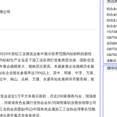
热点
·
铝合金
限公司
·
铝合金
·
铝箔生
·
铝合金
·
YS/T
·
GB/T
·
迟到的
·
GB/T
2023
中原铝工业展览会集中展示世界范围内铝材料的新性
·
GB/T
为铝材生产企业及下游工业应用打造集商贸洽谈、国际交流
·
道歉信
年展会规模更大，规格层次更高。本届参展企业规模历史最
精华
70%
知名企业报名参展率达
以上。其中，明泰、中孚、万基、
立中、南山、丛林、万通、永通等知名展商等齐聚亮相，推
1
200
展览会设近
万平方米展示面积，共近
家展商与会，现场签
/
上，河南省有色金属行业协会会长
河南明泰铝业股份有限公司
/
工业协会党委副书记
中国有色金属加工工业协会理事长范顺
涛出席开幕式并发表讲话。