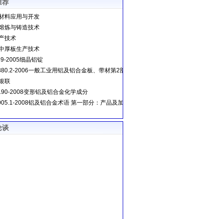
推荐
材料应用与开发
熔炼与铸造技术
产技术
中厚板生产技术
489-2005细晶铝锭
3880.2-2006一般工业用铝及铝合金板、带材第2部分：力学性能
银联
3190-2008变形铝及铝合金化学成分
8005.1-2008铝及铝合金术语 第一部分：产品及加工处理工艺
论谈