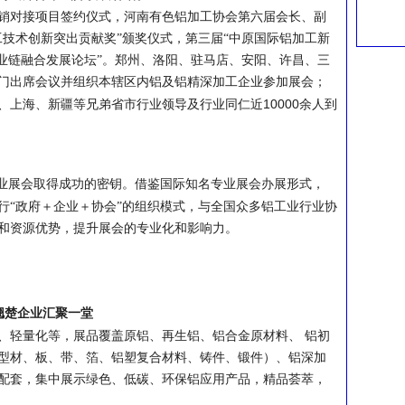
销对接项目签约仪式，河南有色铝加工协会第六届会长、副
工技术创新突出贡献奖”颁奖仪式，第三届“中原国际铝加工新
产业链融合发展论坛”。郑州、洛阳、驻马店、安阳、许昌、三
门出席会议并组织本辖区内铝及铝精深加工企业参加展会；
10000
、上海、新疆等兄弟省市行业领导及行业同仁近
余人到
产业展会取得成功的密钥。借鉴国际知名专业展会办展形式，
行“政府＋企业＋协会”的组织模式，与全国众多铝工业行业协
和资源优势，提升展会的专业化和影响力。
翘楚企业汇聚一堂
、轻量化等，展品覆盖原铝、再生铝、铝合金原材料、
铝初
型材、板、带、箔、铝塑复合材料、铸件、锻件）、铝深加
配套，集中展示绿色、低碳、环保铝应用产品，精品荟萃，