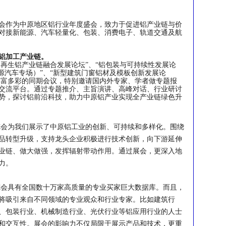
会作为中原地区铝行业年度盛会，致力于促进铝产业链与价
对接新能源、汽车轻量化、包装、消费电子、轨道交通及航
铝加工产业链。
国再生铝产业链融合发展论坛”、“铝包装与可持续性发展论
源汽车专场）”、“新型建筑门窗铝材及模板创新发展论
等丰富多彩的同期会议，特别邀请国内外专家、学者做专题报
交流平台。通过专题推介、主旨演讲、高峰对话、行业研讨
势，探讨铝前沿科技，助力中原铝产业实现全产业链绿色升
览会为我们展示了中原铝工业的创新、可持续和多样化。围绕
品转型升级，支持龙头企业积极进行技术创新，向下游延伸
业链、做大做强，发挥辐射带动作用。通过展会，更深入地
力。
览会具有全国数十万家高质量的专业买家巨大数据库。而且，
将吸引来自不同领域的专业观众和行业专家。比如建筑行
、包装行业、机械制造行业、光伏行业等铝应用行业的人士
和交互性。展会的影响力不仅局限于展示产品和技术，更重