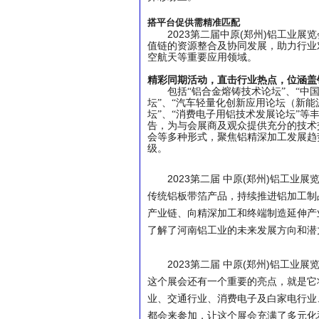
搭平台促供需精准匹配
2023
(
)
第二届中原
郑州
铝工业展览
值链的资源整合及协同发展，助力行业
空航天等重要应用领域。
精彩同期活动，直击行业热点，位涵盖
包括“铝合金熔铸技术论坛”、“中
坛”、“汽车轻量化创新应用论坛（新能
坛”、“消费电子用铝技术发展论坛”
告，为与会展商及观众提供充分的技术
会等多种形式，聚焦铝精深加工发展趋
级。
2023
(
)
第二届
中原
郑州
铝工业展
传统铝板带箔产品，持续推进铝加工制
产业链、向精深加工和终端制造延伸产
了解了河南铝工业的未来发展方向和潜
2023
(
)
第二届
中原
郑州
铝工业展
这个展会还有一个重要的亮点，就是它
业、交通行业、消费电子及白家电行业
都会来参加，让这个展会充满了多元化