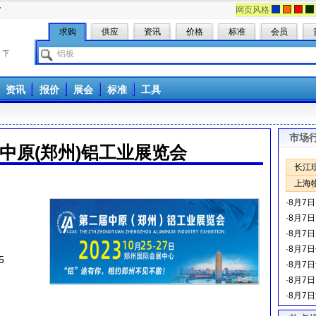
册
网页风格
求购
供应
资讯
价格
标准
会员
资讯
报价
展会
标准
工具
市场
届中原(郑州)铝工业展览会
长江
上海
·
8月7
·
8月7
·
8月7
·
8月7
5
·
8月7
·
8月7
·
8月7